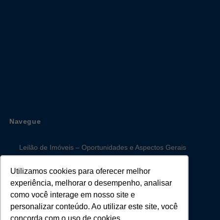
Navegue
Leilão de Imóveis – Oportunidades e Aspectos Gerais
Leilão Extrajudicial de Imóveis
Utilizamos cookies para oferecer melhor
Leilão Judicial de Imóveis
experiência, melhorar o desempenho, analisar
Mercado Imobiliário
como você interage em nosso site e
personalizar conteúdo. Ao utilizar este site, você
concorda com o uso de cookies.