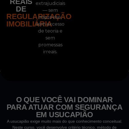
REAIS
extrajudiciais
DE
— sem
REGULARIZAÇÃO
improviso,
IMOBILIÁRIA
sem excesso
de teoria e
sem
promessas
irreais.
O QUE VOCÊ VAI DOMINAR
PARA ATUAR COM SEGURANÇA
EM USUCAPIÃO
A usucapião exige muito mais do que conhecimento conceitual.
Neste curso, você desenvolve critério técnico, método de