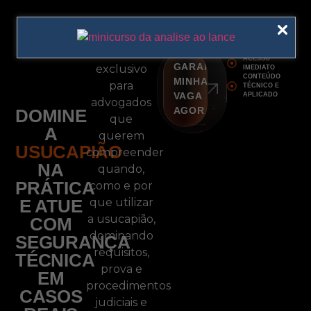
CURSO ONLINE
Um curso
ACESSO
GARANTIR
exclusivo
IMEDIATO
CONTEÚDO
MINHA
para
TÉCNICO E
VAGA
APLICADO
advogados
AGORA
DOMINE
que
A
querem
USUCAPIÃO
compreender
NA
quando,
PRÁTICA
como e por
E ATUE
que utilizar
a usucapião,
COM
dominando
SEGURANÇA
requisitos,
TÉCNICA
prova e
EM
procedimentos
CASOS
judiciais e