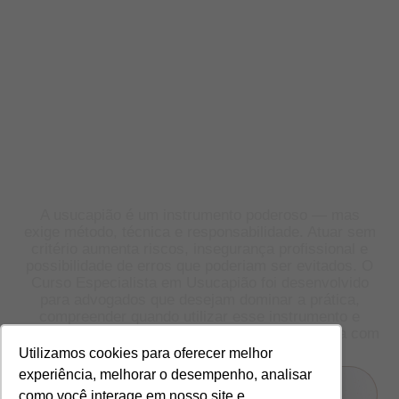
Atue com mais
segurança, critério e
clareza no Direito
Imobiliário
A usucapião é um instrumento poderoso — mas
exige método, técnica e responsabilidade. Atuar sem
critério aumenta riscos, insegurança profissional e
possibilidade de erros que poderiam ser evitados. O
Curso Especialista em Usucapião foi desenvolvido
para advogados que desejam dominar a prática,
compreender quando utilizar esse instrumento e
conduzir casos reais de regularização imobiliária com
segurança jurídica e coerência técnica.
Utilizamos cookies para oferecer melhor
experiência, melhorar o desempenho, analisar
GARANTIR MINHA VAGA AGORA
como você interage em nosso site e