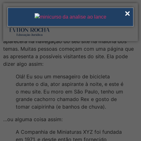
Página de exemplo
Esta é uma página de exemplo. É diferente de um post
no blog porque ela permanecerá em um lugar e
aparecerá na navegação do seu site na maioria dos
temas. Muitas pessoas começam com uma página que
as apresenta a possíveis visitantes do site. Ela pode
dizer algo assim:
Olá! Eu sou um mensageiro de bicicleta
durante o dia, ator aspirante à noite, e este é
o meu site. Eu moro em São Paulo, tenho um
grande cachorro chamado Rex e gosto de
tomar caipirinha (e banhos de chuva).
…ou alguma coisa assim:
A Companhia de Miniaturas XYZ foi fundada
em 1971, e desde então tem fornecido