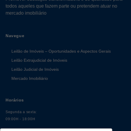
todos aqueles que fazem parte ou pretendem atuar no
mercado imobiliário
Navegue
Leilão de Imóveis – Oportunidades e Aspectos Gerais
Leilão Extrajudicial de Imóveis
Leilão Judicial de Imóveis
Mercado Imobiliário
Horários
Segunda a sexta:
09:00H - 18:00H