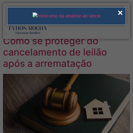
Tag:
anulação de
leilão
Como se proteger do
cancelamento de leilão
após a arrematação