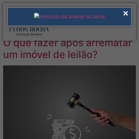
Tag:
arrematação do
imóvel
O que fazer após arrematar
um imóvel de leilão?