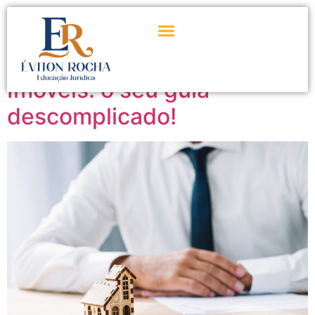
Tag:
leilão da caixa
Leilão Extrajudicial de
Imóveis: o seu guia
descomplicado!