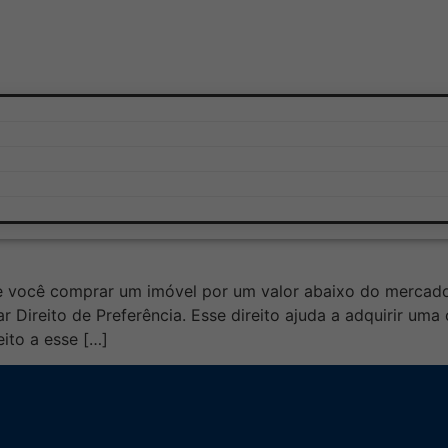
vel
o de Preferência em leilões ju
 de você comprar um imóvel por um valor abaixo do mercado
ar Direito de Preferência. Esse direito ajuda a adquirir 
ito a esse […]