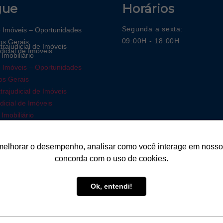
gue
Horários
Segunda a sexta:
e Imóveis – Oportunidades
09:00H - 18:00H
os Gerais
trajudicial de Imóveis
dicial de Imóveis
Imobiliário
e Imóveis – Oportunidades
os Gerais
trajudicial de Imóveis
dicial de Imóveis
Imobiliário
melhorar o desempenho, analisar como você interage em nosso sit
concorda com o uso de cookies.
Ok, entendi!