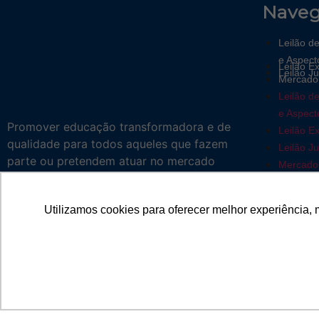
Nave
Leilão d
e Aspect
Leilão Ex
Leilão Ju
Mercado 
Leilão d
e Aspect
Promover educação transformadora e de
Leilão Ex
qualidade para todos aqueles que fazem
Leilão Ju
parte ou pretendem atuar no mercado
Mercado 
imobiliário
Utilizamos cookies para oferecer melhor experiência, 