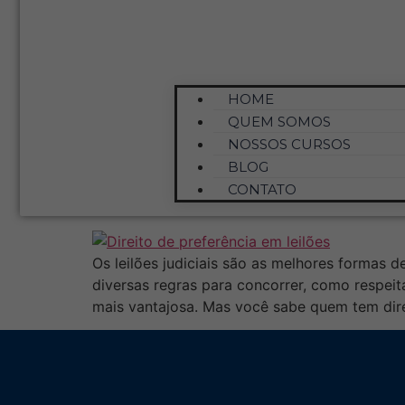
HOME
QUEM SOMOS
Tag:
leilão de imó
NOSSOS CURSOS
BLOG
Como funciona o Direit
CONTATO
Os leilões judiciais são as melhores formas
diversas regras para concorrer, como respeit
mais vantajosa. Mas você sabe quem tem dire