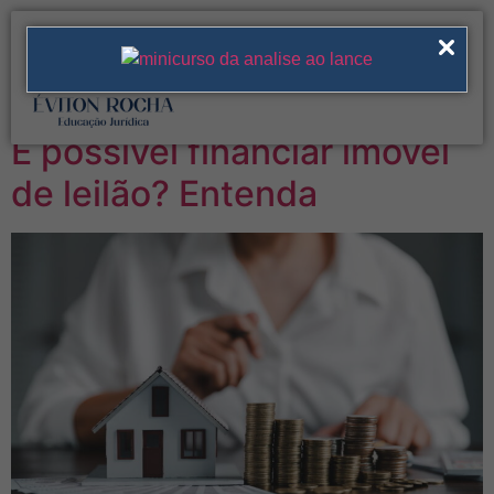
Tag:
parcelamento
de arrematacao
É possível financiar imóvel
de leilão? Entenda