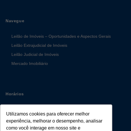
Navegue
Leilão de Imóveis – Oportunidades e Aspectos Gerais
Leilão Extrajudicial de Imóveis
Leilão Judicial de Imóveis
Mercado Imobiliário
Horários
Segunda a sexta:
09:00H - 18:00H
Utilizamos cookies para oferecer melhor
experiência, melhorar o desempenho, analisar
como você interage em nosso site e